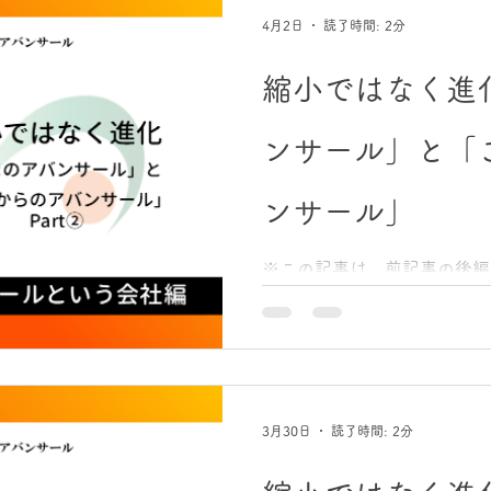
4月2日
読了時間: 2分
縮小ではなく進
ンサール」と「
ンサール」
※この記事は、前記事の後編、
前記事は コチラ “通所介護のスタイル”――「道」の誕
生 もう一つ、大きな変化が
スタイルそのものの変化です
通所介護「道」です。 「道
ある事業所ではありません。
き」という前提そのものを問
3月30日
読了時間: 2分
生まれた拠点です。 ・どう
るか ・どうすれば“してもら