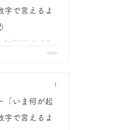
いう「良い会社」とは、雰囲
数字で言えるよ
良い――そういった側面を
大切です。私も否定するつ
それだけでは会社は守れな
②
き、想定外の出来事が起きた
。 一方で「強い会社」と
Part②となっています。
。 誰か一人に依存
づき：利益と現金は別物だっ
きかった気づきはこれです。
別物。 極端に言えば、利益
がある。その逆もある。 こ
としての視界が一気に開け
会社が苦しい時ほど、“何が
が教えてくれる。 状況が見え
 状況を把握できるようにな
ー「いま何が起
れてきます。 ・まず守るべ
に改善すべきは何か（利益構
数字で言えるよ
変えるか（KPI） 以前の私
たり的に動いていました。