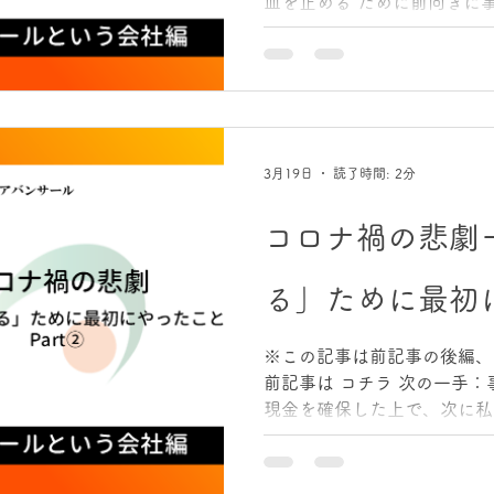
血を止める”ために前向きに
しさがないと言えば嘘に
した。 3年連続赤字という
れたのは、現金を守り、構造
て今回は、その続きです。 
味がありません。 大切なの
するかです。 コロナ禍で一
合う」だった コロナ禍の数
3月19日
読了時間: 2分
は、社員と向き合うことでし
担、将来への不安。現場にい
コロナ禍の悲劇
トレスも抱えています。だか
るのではなく、向き合うこと
る」ために最初
あると考えました。 コロナ
員面談を実施しました。 ・
安、不満なのか ・何がうま
※この記事は前記事の後編、
れば前に進めるのか 「面談
前記事は コチラ 次の一手：
く、会社としての定例運用に
現金を確保した上で、次に私
す。ここが重要でした。...
る」ことでした。 つまり、
ということです。 そして、
た。 事業所を前向きに閉鎖