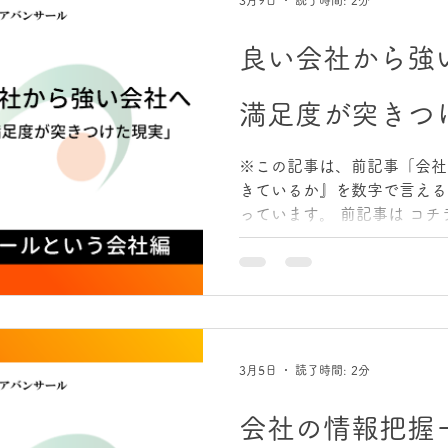
3月9日
読了時間: 2分
私が見たくなかった現実がは
こで大事なのは“点数”ではな
良い会社から強
査は、点数を上げるためのも
本質は、ズレを見つけること
満足度が突きつ
ている」と思っていることが
が「整っている」と思ってい
いない ・経営者が「良くな
※この記事は、前記事「会社
が、現場では苦しいまま この
きているか』を数字で言える
で、調査をやった意味があり
っています。 前記事は コチ
果を見て決めまし
び直し、会社の状況を「数字
を書きました。現状が見える
先順位が整理され、意思決定
ただ、ここで私はもう一つ痛
だけでは強くならない。 売
け整っても、現場の空気が崩
3月5日
読了時間: 2分
社を前に進めるのは、結局の
す。 そこで次に向き合った
会社の情報把握
「強い会社」へという考え方