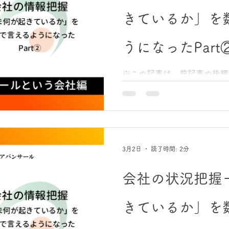
「強い会社」は違う ここで
きているか」を
気が良い、優しい、居心地が
含みます。もちろん、それは
もりはありません。 ただ、
うになったPart
い。 外部環境が変わったと
とき、簡単に揺らいでしまう
※この記事は、前記事の後編、
は、例えばこういう会社です
前記事は コチラ 大きな気
た 数字を見始めて、一番大
利益と、現金（手元資金）は
が出ていても現金がないこと
こを理解できた瞬間、経営者
ました。 そしてもう一つ。 
3月2日
読了時間: 2分
原因か”は感情ではなく数字
ると、打ち手の順番が決まる
会社の状況把握
ると、やるべきことが整理さ
きは何か（資金繰り） ・次
きているか」を
造） ・そのために現場で何を
は、問題が起きるたびに場当