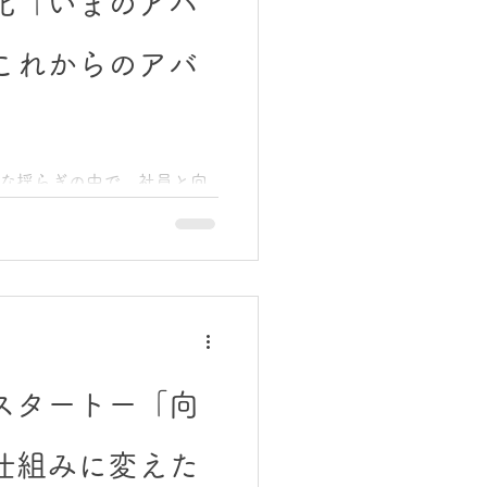
化「いまのアバ
どうすれば生活に根ざした支援
サールの理念である「自律」
これからのアバ
しい形だと思っています。
化・前進」している アバン
た。 社名の Avanzar は
私はこれまで、前進を止め
た。 そして今、改めて思い
な揺らぎの中で、社員と向
することではありません。 前
部とのコミュニケーション
良い形に進化することで
た話を書きました。そして
年度に過去最高値となり、私た
ました。 この連載も、今回
「いまのアバンサール」と
について、書きたいと思い
見える。でも、実際は“進化”し
の閉鎖」 この判断だけを見
スタートー「向
した」と映るかもしれませ
えます。 「これは縮小ではあ
仕組みに変えた
です。」 守るべきものを守