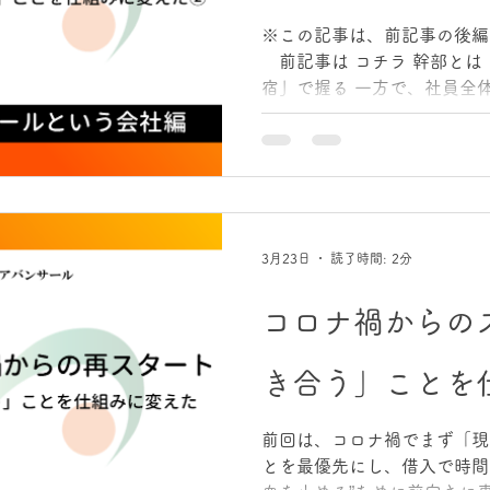
り、不要な出血を止め、次の
造を組み替えた。 ただそれだ
※この記事は、前記事の後編
化”は、現在の事業に確実に
前記事は コチラ 幹部とは
活性事業「バリオ」―コロナ
宿」で握る 一方で、社員全
以前の回で、当時の所属長（
変わりません。 経営の方向
た言葉を書きました。 「子
くし、改善を回していくには
る居場所を、会社で作りた
ーションが不可欠です。 そ
ュニケーションを強化しまし
会議 ・節目に実施する幹部合
葉には意味があります。 飛
3月23日
読了時間: 2分
操縦席では「状況把握」「判
られます。会社も同じで、限
コロナ禍からの
報を共有し、判断し、実行に
クピット会議は、まさにその
き合う」ことを
幹部は退職していきました。
に素晴らしい。 こうした変
う・合わない”は出てきます
前回は、コロナ禍でまず「現
め方。そこにズレがあると、
とを最優先にし、借入で時間
果として、合わなかった幹部