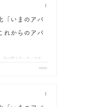
化「いまのアバ
これからのアバ
Part②となっています。
あります。 それが、事業所の
。その中で生まれたのが、
」は、これまでの延長線上に
 「通所介護はこうあるべ
い直し、組み替えた結果、
すれば安全と活気を両立でき
う介護”ではなく“自身で意思