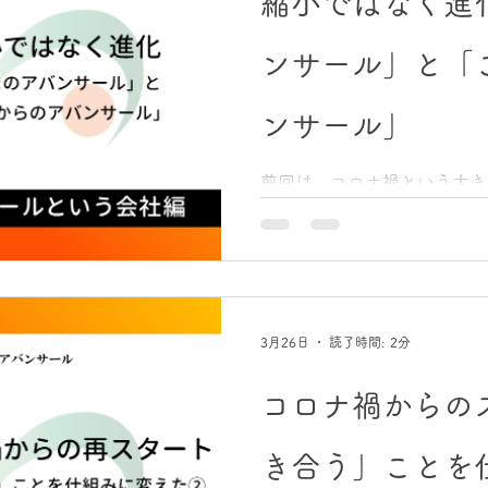
縮小ではなく進
決定する生活”になるか ・
になるか 「道」は、アバン
ンサール」と「
に近づくために生まれた、新
アバンサールは、いまも「変
ンサール」
サールは、2012年に設立しまし
スペイン語で「前進する」。
たことはないと書いてきまし
前回は、コロナ禍という大き
ます。 前進とは、ただ拡大
き合うことを仕組みにし、幹
進とは、環境に適応し、より
を深め、組織を整え直してき
す。
社員満足度調査は、2023
ちが目指していた数値を超え
でひと区切りです。 最後は
「これからのアバンサール」
3月26日
読了時間: 2分
ます。 一見すると“縮小”に
ている 昨年12月の「事業所
コロナ禍からの
ると、「アバンサールは縮小
ん。 でも、私ははっきり言
き合う」ことを
りません。進化のための選択