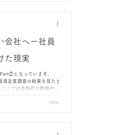
とです。 この決断は、投げ
んでした。 むしろ私は、こ
す。 ・社員の疲弊を減らす
金流出（出血）を止める 会社
の再スタートの土台をつく
い会社へー社員
退です。 3年連続赤字で
して、私たちは3年連続赤字
けた現実
した。 正直、きれいごとで
体力的にも、簡単な3年間で
も会社が生き残れたのは、
Part②となっています。
を先に確保したこと ・出血を
社員満足度調査の結果を見たと
員の負担と感染リスクを減ら
 ここでは具体的な数値や項
と― 「思っていたより、ず
現実でした。 私はそれま
ている」と感じていまし
を進め、方向性を共有し、経
。 歯車は回り始めた―そう
員の声は違った。 そこには、