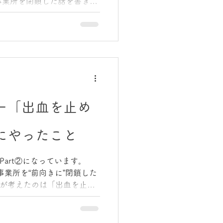
事業所を閉鎖した話を書きま
厳しい状況でも会社が生き残
を変えたからでした。 そし
会社が生き残っただけでは意
は、ここからどう再スタート
番やったことは「社員と向き
年間、私が最も意識したの
た。 感染リスク、業務負
る社員は、言葉にしないス
ー「出血を止め
らこそ私は、気合で乗り切
自体を“仕組み”にする必要が
にやったこと
禍でも継続して年1回の全社
いま何が苦しいのか ・何が不
くいっているのか ・何を変え
Part②になっています。
」は特別なイベントではな
事業所を“前向きに”閉鎖した
しました。 仕組みに落と
が考えたのは「出血を止め
現金流出（コスト）を抑える
そのために私は決断しまし
する。 ここで大事なのは、閉