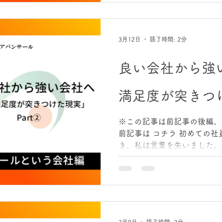
鎖＝敗北ではない、というこ
やりでも、諦めでもありませ
の判断をこう位置づけていま
3月12日
読了時間: 2分
・感染リスクを減らす ・現
を生き残らせる。そして、次
良い会社から強
る。 つまり、未来のための撤
も、生き残れた理由 結果と
満足度が突きつ
という厳しい状況を経験しま
は済みません。精神的にも、
はありませんでした。それで
※この記事は前記事の後編、
はっきり言えます。 ・現金
前記事は コチラ 初めての
止める決断をしたこと ・社
き、私は言葉を失いました。
す方向へ舵を切
目は伏せますが、端的に言う
っと苦しかった」というのが
で、「少しずつ良くなってき
た。 感謝を意識し、言語化
営計画書と発表会も実施した
思っていました。 でも、社