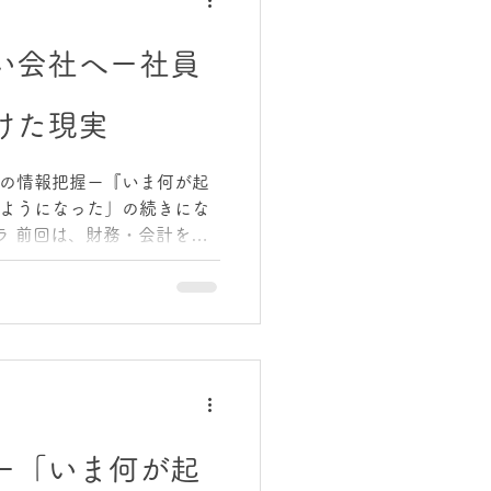
っきり映っていました。 こ
く“ズレ”だった 社員満足度調
い会社へー社員
のではありません。 むしろ
です。 ・経営者が「伝わっ
けた現実
、伝わっていない ・経営者
ることが、現場では整って
っている」と思っていること
の情報把握ー『いま何が起
“ズレ”を見つけられるだけ
ようになった」の続きにな
ます。 そして私は、この結
ラ 前回は、財務・会計を学
で言えるようになった」話
ようになると、打ち手の優
の質も上がっていきます。
感しました。会社は、数字
上や利益、資金繰りがどれだ
れていたら続きません。 会
ところ人と組織だからで
テーマが、 「良い会社」から
ー「いま何が起
でした。 「良い会社」と