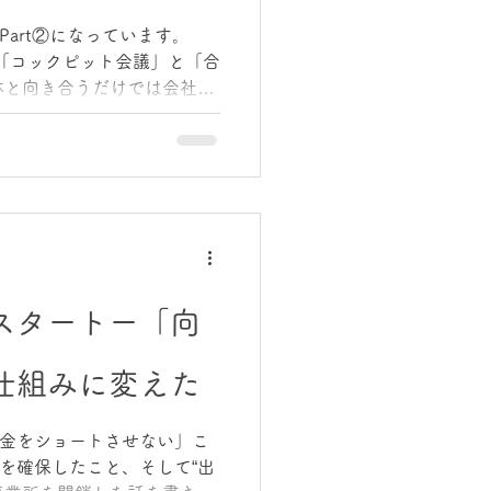
ステージへ進むために、構
けです。 そして、その“進
Part②になっています。
形として現れています。 地域
「コックピット会議」と「合
禍の事業再構築補助金から
体と向き合うだけでは会社は
現・常務）が私にふと語っ
性を現場に落とし、判断を速
どもから高齢者までが集まれ
、幹部との密なコミュニケ
こで私たちは、幹部とのコミ
た。 ・定例のコックピット
宿 “コックピット”という言
行機が乱気流に入ったとき、
断」「連携」が一瞬で求め
られたメンバーが正確な情
スタートー「向
落とす場が必要です。 コッ
ための場でした。合わない
仕組みに変えた
でも、残った人たちは本当
化の過程で、当然ながら“合
。 方向性、価値観、仕事の進
金をショートさせない」こ
幹部ほど影響が大きい。 結
を確保したこと、そして“出
は退職していきました。 寂