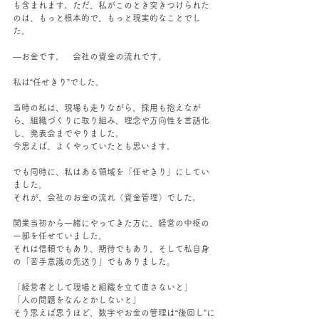
も含まれます。ただ、私がこのとき突きつけられた
のは、もっと根本的で、もっと現実的なことでし
た。
―お金です。　会社の資金の流れです。
私は“任せきり”でした。
当時の私は、現場も走りながら、採用も抱えなが
ら、組織づくりに取り組み、理念や方向性を言語化
し、発表会までやりました。
今思えば、よくやっていたとも思います。
でも同時に、私はある領域を「任せきり」にしてい
ました。
それが、会社のお金の流れ（資金管理）でした。
開業当初から一緒にやってきた方に、経営の中枢の
一部を任せていました。
それは信頼でもあり、期待でもあり、そして私自身
の「苦手意識の先送り」でもありました。
「経営者として現場と組織を立て直さないと」
「人の問題をなんとかしないと」
そう思えば思うほど、数字やお金の管理は“後回し”に