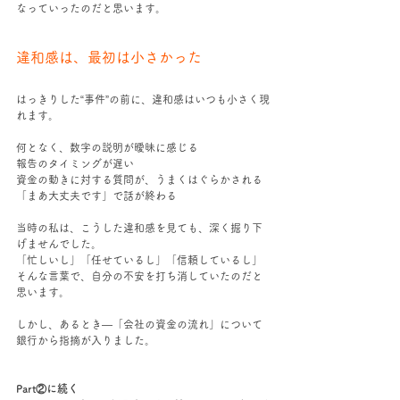
なっていったのだと思います。
違和感は、最初は小さかった
はっきりした“事件”の前に、違和感はいつも小さく現
れます。
何となく、数字の説明が曖昧に感じる
報告のタイミングが遅い
資金の動きに対する質問が、うまくはぐらかされる
「まあ大丈夫です」で話が終わる
当時の私は、こうした違和感を見ても、深く掘り下
げませんでした。
「忙しいし」「任せているし」「信頼しているし」
そんな言葉で、自分の不安を打ち消していたのだと
思います。
しかし、あるとき―「会社の資金の流れ」について
銀行から指摘が入りました。
Part②に続く