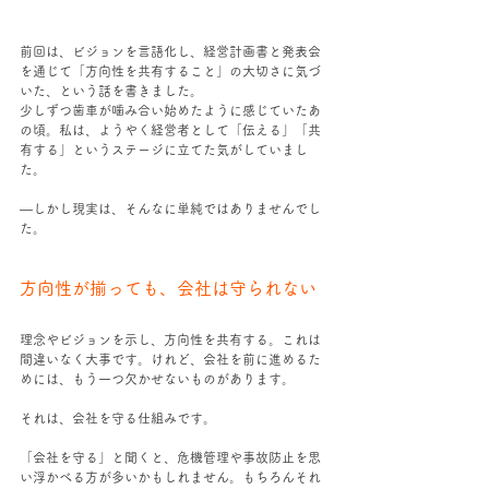
前回は、ビジョンを言語化し、経営計画書と発表会
を通じて「方向性を共有すること」の大切さに気づ
いた、という話を書きました。
少しずつ歯車が噛み合い始めたように感じていたあ
の頃。私は、ようやく経営者として「伝える」「共
有する」というステージに立てた気がしていまし
た。
―しかし現実は、そんなに単純ではありませんでし
た。
方向性が揃っても、会社は守られない
理念やビジョンを示し、方向性を共有する。これは
間違いなく大事です。けれど、会社を前に進めるた
めには、もう一つ欠かせないものがあります。
それは、会社を守る仕組みです。
「会社を守る」と聞くと、危機管理や事故防止を思
い浮かべる方が多いかもしれません。もちろんそれ