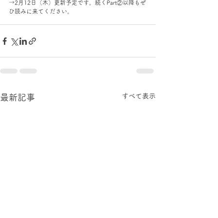
→2月12日（木）更新予定です。続くPart②以降もぜ
ひ読みに来てください。
すべて表示
最新記事