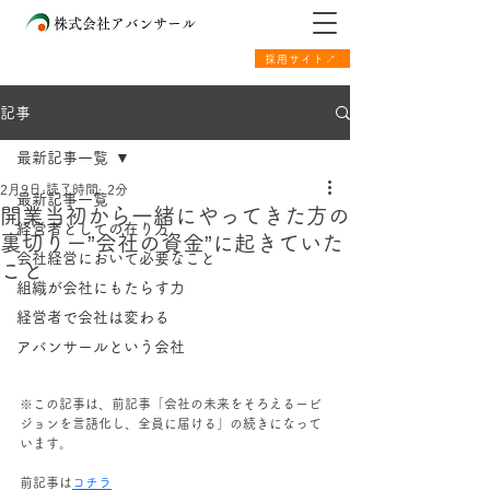
株式会社アバンサール
採用サイト↗
記事
最新記事一覧
2月9日
読了時間: 2分
最新記事一覧
開業当初から一緒にやってきた方の
経営者としての在り方
裏切りー”会社の資金”に起きていた
会社経営において必要なこと
こと
組織が会社にもたらす力
経営者で会社は変わる
アバンサールという会社
※この記事は、前記事「
会社の未来をそろえるービ
ジョンを言語化し、全員に届ける」
の続きになって
います。
前記事は
コチラ