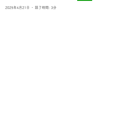
2025年4月21日
読了時間: 3分
目の前に起こることは、すべて自分
が選んだ結果？
経営者としての在り方
2025年4月14日
読了時間: 3分
完璧な人など存在しない
経営者としての在り方
2025年4月7日
読了時間: 3分