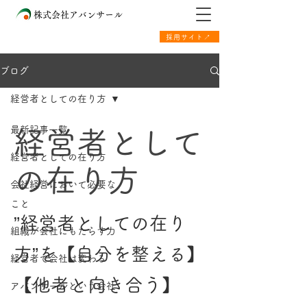
株式会社アバンサール
採用サイト↗
ブログ
経営者としての在り方
最新記事一覧
経営者として
経営者としての在り方
の在り方
会社経営において必要な
こと
”経営者としての在り
組織が会社にもたらす力
方”を【自分を整える】
経営者で会社は変わる
【他者と向き合う】
アバンサールという会社