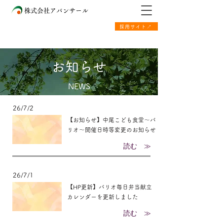
株式会社アバンサール
採用サイト↗
お知らせ
NEWS
26/7/2
【お知らせ】中尾こども食堂～バ
リオ～開催日時等変更のお知らせ
読む ≫
26/7/1
【HP更新】バリオ毎日弁当献立
カレンダーを更新しました
読む ≫