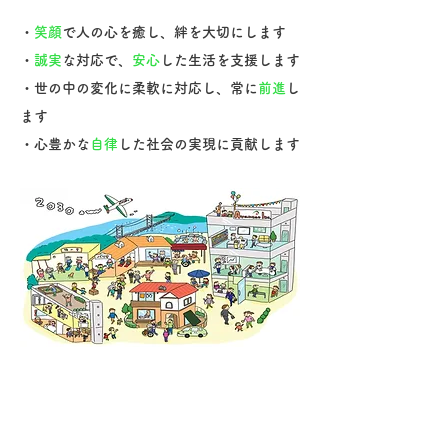
​・
笑顔
で人の心を癒し、絆を大切にします
・
誠実
な対応で、
安心
した生活を支援します
・世の中の変化に柔軟に対応し、常に
前進
し
ます
​・心豊かな
自律
した社会の実現に貢献します