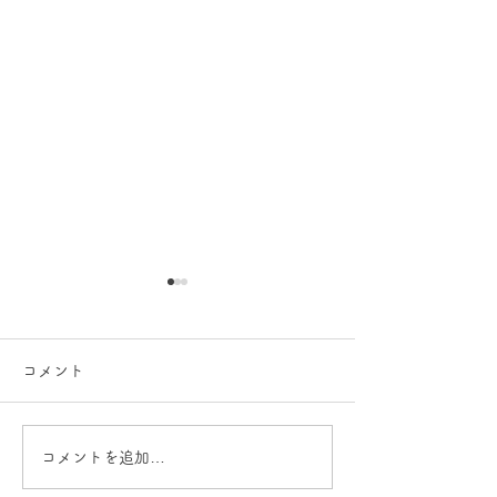
コメント
コメントを追加…
優先順位と成長順位ー両
理念に基づく意