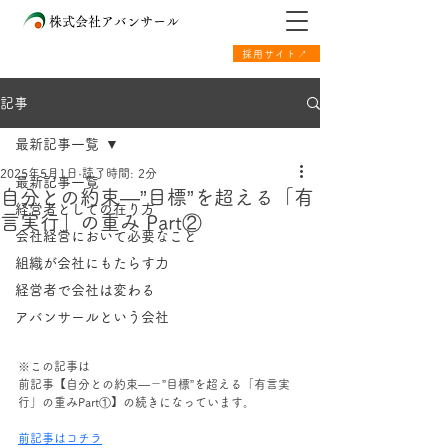
株式会社アバンサール
採用サイト↗
記事
最新記事一覧
2025年5月1日
読了時間: 2分
最新記事一覧
自分との約束―”目標”を超える「有
経営者としての在り方
言実行」の重み Part②
会社経営において必要なこと
組織が会社にもたらす力
経営者で会社は変わる
アバンサールという会社
※この記事は
前記事【自分との約束―－”目標”を超える「有言実
行」の重みPart①】の続きになっています。
前記事はコチラ