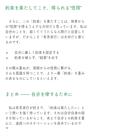
約束を果たしてこそ、得られる“信用”
　さらに、この「約束」を果たすことは、他者から
の“信用”を得るうえでも大切だと思っています。私は
自分のことを、弱くてぐうたらな人間だと自覚して
いますが、だからこそ「有言実行」は大切だと感じ
るのです。
  自分に厳しく約束を設定する
  約束を破らず、“結果”を出す
その積み重ねが、周囲からの信用に繋がる。
そんな意識を持つことで、より一層「約束」を重み
のあるものにしているといえます。
まとめ —— 自分を律するために
　私は有言実行が好きで、「約束は果たしたい」と
いう想いを強く持っています。それは自分自身の弱
さを知っているからこそ、あえて自分との約束を重
んじ、達成へのモチベーションを高めているので
す。