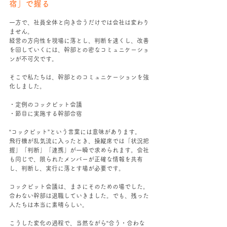
宿」で握る
一方で、社員全体と向き合うだけでは会社は変わり
ません。
経営の方向性を現場に落とし、判断を速くし、改善
を回していくには、幹部との密なコミュニケーショ
ンが不可欠です。
そこで私たちは、幹部とのコミュニケーションを強
化しました。
・定例のコックピット会議
・節目に実施する幹部合宿
“コックピット”という言葉には意味があります。
飛行機が乱気流に入ったとき、操縦席では「状況把
握」「判断」「連携」が一瞬で求められます。会社
も同じで、限られたメンバーが正確な情報を共有
し、判断し、実行に落とす場が必要です。
コックピット会議は、まさにそのための場でした。
合わない幹部は退職していきました。でも、残った
人たちは本当に素晴らしい。
こうした変化の過程で、当然ながら“合う・合わな