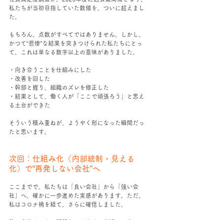
私たちが当初目指していた数値を、ついに超えまし
た。
もちろん、点数がすべてではありません。しかし、
かつて“悲惨”な結果を突きつけられた私たちにとっ
て、これは単なる数字以上の意味がありました。
・向き合うことを仕組みにした
・改善を回した
・幹部と握り、組織のズレを修正した
・結果として、働く人が「ここで頑張ろう」と思え
る土台ができた
そういう積み重ねが、ようやく形になった瞬間だっ
たと思います。
次回：仕組み化（内部統制・見える
化）で“再発しない会社”へ
ここまでで、私たちは「良い会社」から「強い会
社」へ、確かに一歩進めた実感があります。ただ、
私はコロナ禍を経て、さらに確信しました。