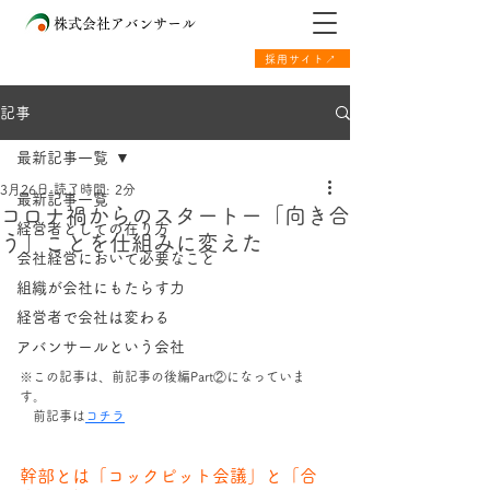
株式会社アバンサール
採用サイト↗
記事
最新記事一覧
3月26日
読了時間: 2分
最新記事一覧
コロナ禍からのスタートー「向き合
経営者としての在り方
う」ことを仕組みに変えた
会社経営において必要なこと
組織が会社にもたらす力
経営者で会社は変わる
アバンサールという会社
※この記事は、前記事の後編Part②になっていま
す。　
　前記事は
コチラ
幹部とは「コックピット会議」と「合