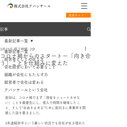
株式会社アバンサール
採用サイト↗
記事
最新記事一覧
3月23日
読了時間: 2分
最新記事一覧
コロナ禍からのスタートー「向き合
経営者としての在り方
う」ことを仕組みに変えた
会社経営において必要なこと
組織が会社にもたらす力
経営者で会社は変わる
アバンサールという会社
前回は、コロナ禍でまず「現金をショートさせな
い」ことを最優先にし、借入で時間を確保したこ
と、そして“出血を止める”ために前向きに事業所を閉
鎖した話を書きました。
3年連続赤字という厳しい状況でも会社が生き残れた