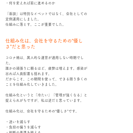
・何を変えれば前に進めるのか
「面談」は特別なイベントではなく、会社としての
定例運用にしました。
仕組みに落とす。ここが重要でした。
仕組み化は、会社を守るための“優し
さ”だと思った
コロナ禍は、属人的な運営が通用しない時期でし
た。
誰かの頑張りに頼るほど、疲弊は増えます。感染が
出れば人員配置も揺れます。
だからこそ、この期間を使って、できる限り多くの
ことを仕組み化していきました。
仕組み化というと「冷たい」「管理が強くなる」と
捉えられがちですが、私は逆だと思っています。
仕組み化は、会社を守るための“優しさ”です。
・迷いを減らす
・負担の偏りを減らす
・判断の基準を揃える