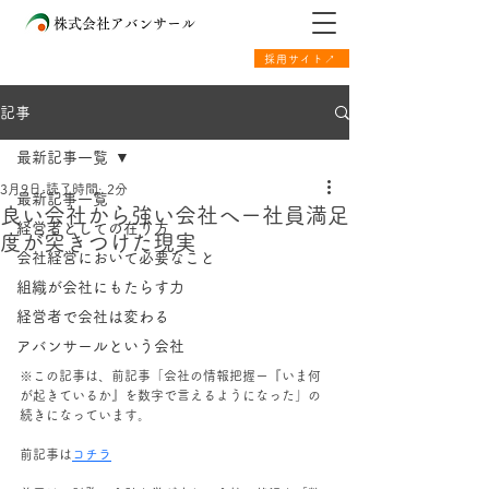
株式会社アバンサール
採用サイト↗
記事
最新記事一覧
3月9日
読了時間: 2分
最新記事一覧
良い会社から強い会社へー社員満足
経営者としての在り方
度が突きつけた現実
会社経営において必要なこと
組織が会社にもたらす力
経営者で会社は変わる
アバンサールという会社
※この記事は、前記事「会社の情報把握ー『いま何
が起きているか』を数字で言えるようになった」の
続きになっています。
前記事は
コチラ