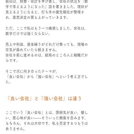
前回は、財務・会計を学び直し、会社の状況を「数
字で言えるようになった」話を書きました。現状が
見えるようになると、打ち手の優先順位が整理さ
れ、意思決定の質も上がっていきます。
ただ、ここで私はもう一つ痛感しました。会社は、
数字だけでは強くならない。
売上や利益、資金繰りがどれだけ整っても、現場の
空気が崩れていたら続きません。
会社を前に進めるのは、結局のところ人と組織だか
らです。
そこで次に向き合ったテーマが、
「良い会社」から「強い会社」へという考え方でし
た。
「良い会社」と「強い会社」は違う
ここでいう「良い会社」とは、雰囲気が良い、優し
い、居心地が良い――そういった側面を含みます。
もちろん、それは大切です。私も否定するつもりは
ありません。