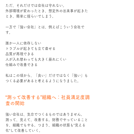
ただ、それだけでは会社は守れない。
外部環境が変わったとき、想定外の出来事が起きた
とき、簡単に揺らいでしまう。
一方で「強い会社」とは、例えばこういう会社で
す。
誰か一人に依存しない
トラブルが起きても立て直せる
品質が再現できる
人が入れ替わっても大きく崩れにくい
仕組みで改善できる
私はこの頃から、「良い」だけではなく「強い」も
つくる必要があると考えるようになりました。
“測って改善する”組織へ：社員満足度調
査の開始
強い会社は、気合でつくるものではありません。
測って、見えて、改善する。財務でやっていること
を、組織でもやる。つまり、組織の状態も“見える
化”して改善していく。