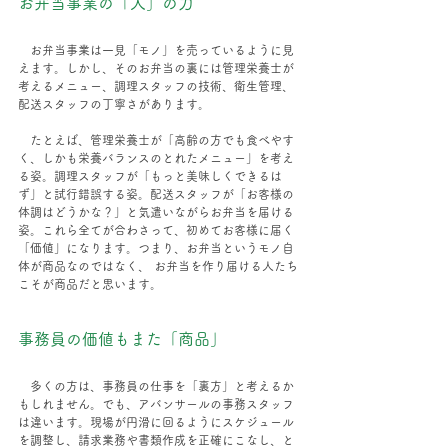
お弁当事業の「人」の力
　お弁当事業は一見「モノ」を売っているように見
えます。しかし、そのお弁当の裏には管理栄養士が
考えるメニュー、調理スタッフの技術、衛生管理、
配送スタッフの丁寧さがあります。
　たとえば、管理栄養士が「高齢の方でも食べやす
く、しかも栄養バランスのとれたメニュー」を考え
る姿。調理スタッフが「もっと美味しくできるは
ず」と試行錯誤する姿。配送スタッフが「お客様の
体調はどうかな？」と気遣いながらお弁当を届ける
姿。これら全てが合わさって、初めてお客様に届く
「価値」になります。つまり、お弁当というモノ自
体が商品なのではなく、 お弁当を作り届ける人たち
こそが商品だと思います。
事務員の価値もまた「商品」
　多くの方は、事務員の仕事を「裏方」と考えるか
もしれません。でも、アバンサールの事務スタッフ
は違います。現場が円滑に回るようにスケジュール
を調整し、請求業務や書類作成を正確にこなし、と