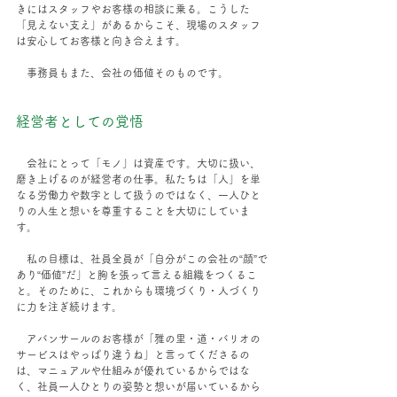
きにはスタッフやお客様の相談に乗る。こうした
「見えない支え」があるからこそ、現場のスタッフ
は安心してお客様と向き合えます。
　事務員もまた、会社の価値そのものです。
経営者としての覚悟
　会社にとって「モノ」は資産です。大切に扱い、
磨き上げるのが経営者の仕事。私たちは「人」を単
なる労働力や数字として扱うのではなく、一人ひと
りの人生と想いを尊重することを大切にしていま
す。
　私の目標は、社員全員が「自分がこの会社の“顔”で
あり“価値”だ」と胸を張って言える組織をつくるこ
と。そのために、これからも環境づくり・人づくり
に力を注ぎ続けます。
　アバンサールのお客様が「雅の里・道・バリオの
サービスはやっぱり違うね」と言ってくださるの
は、マニュアルや仕組みが優れているからではな
く、社員一人ひとりの姿勢と想いが届いているから