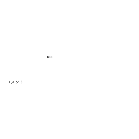
コメント
コメントを追加…
社員の「失敗」は失敗じ
社員の「失敗」
ゃないー時間軸を変えれ
ゃないー時間軸
ば、全ては成長の糧
ば、全ては成長
RECRUIT