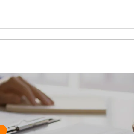
社員の「失敗」は失敗じゃな
社員
いー時間軸を変えれば、全て
いー
は成長の糧 Part②
は成