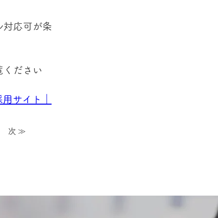
ル対応可が条
覧ください
採用サイト｜
次 ≫