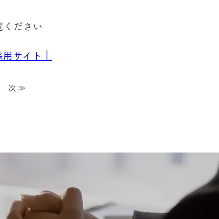
覧ください
採用サイト｜
次 ≫