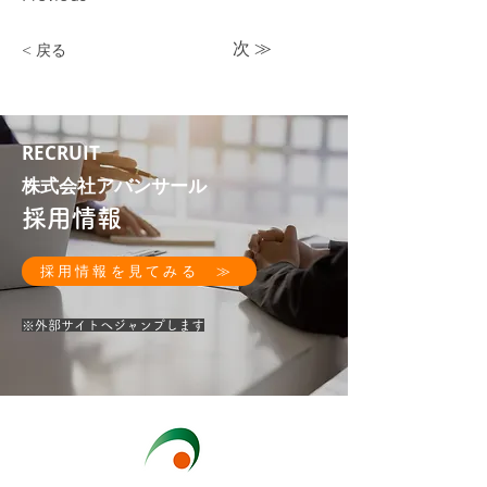
次 ≫
< 戻る
RECRUIT
株式会社アバンサール
採用情報
採用情報を見てみる ≫
​※外部サイトへジャンプします