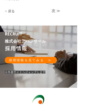
次 ≫
< 戻る
RECRUIT
株式会社アバンサール
採用情報
採用情報を見てみる ≫
​※外部サイトへジャンプします