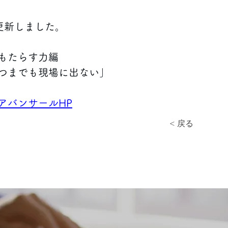
更新しました。 
もたらす力編 
つまでも現場に出ない」
アバンサールHP
< 戻る